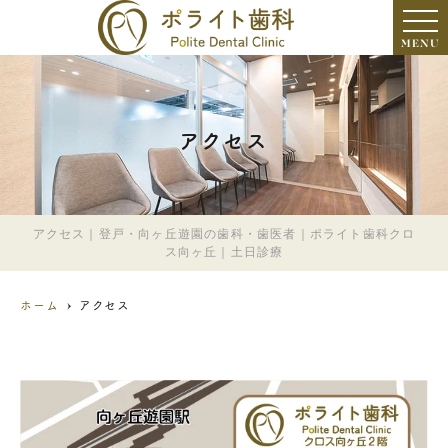
MENU
アクセス
アクセス｜登戸・向ヶ丘遊園の歯科・歯医者｜ポライト歯科クロ
ス向ヶ丘｜土日診療
ホーム
アクセス